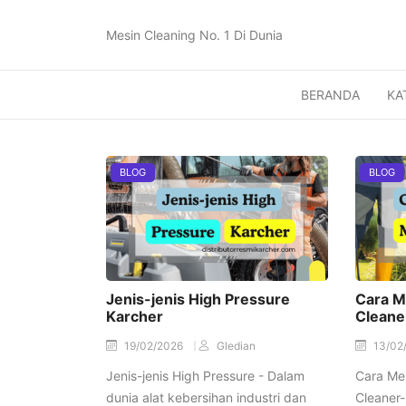
Mesin Cleaning No. 1 Di Dunia
BERANDA
KA
BLOG
BLOG
Jenis-jenis High Pressure
Cara M
Karcher
Cleane
19/02/2026
Gledian
13/02
Jenis-jenis High Pressure - Dalam
Cara Me
dunia alat kebersihan industri dan
Cleaner-