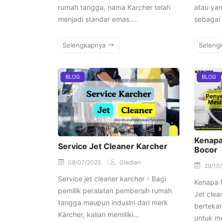
rumah tangga, nama Karcher telah
atau yan
menjadi standar emas.…
sebagai 
Selengkapnya
Seleng
BLOG
BLOG
Kenapa
Service Jet Cleaner Karcher
Bocor
08/07/2025
Gledian
29/10
Service jet cleaner karcher - Bagi
Kenapa M
pemilik peralatan pembersih rumah
Jet clea
tangga maupun industri dari merk
bertekan
Kärcher, kalian memiliki…
untuk m