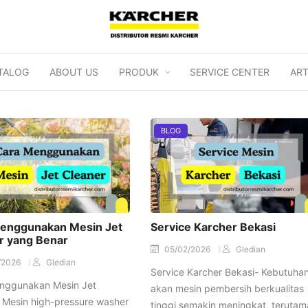
TALOG
ABOUT US
PRODUK
SERVICE CENTER
ART
BLOG
enggunakan Mesin Jet
Service Karcher Bekasi
r yang Benar
05/02/2026
Gledian
/2026
Gledian
Service Karcher Bekasi- Kebutuha
nggunakan Mesin Jet
akan mesin pembersih berkualitas
 Mesin high-pressure washer
tinggi semakin meningkat, terutam