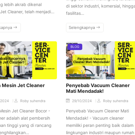
g lebih akrab dikenal
di sektor industri, komersial, hingg
Jet Cleaner, telah menjadi…
fasilitas…
kapnya
Selengkapnya
BLOG
 Mesin Jet Cleaner
Penyebab Vacuum Cleaner
Mati Mendadak!
/2024
Roby suhendra
29/10/2024
Roby suhendra
esin Jet Cleaner Bocor -
Penyebab Vacuum Cleaner Mati
ner adalah alat pembersih
Mendadak! - Vacuum cleaner
an tinggi yang di rancang
memiliki peran penting baik dalam
enghilangkan…
lingkungan industri maupun rumah