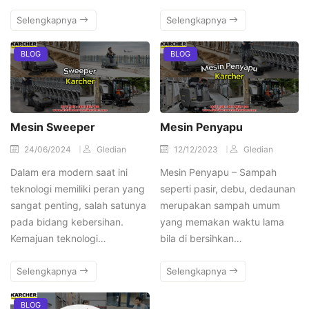
Selengkapnya
Selengkapnya
BLOG
BLOG
Mesin Sweeper
Mesin Penyapu
24/06/2024
Gledian
12/12/2023
Gledian
Dalam era modern saat ini
Mesin Penyapu – Sampah
teknologi memiliki peran yang
seperti pasir, debu, dedaunan
sangat penting, salah satunya
merupakan sampah umum
pada bidang kebersihan.
yang memakan waktu lama
Kemajuan teknologi…
bila di bersihkan…
Selengkapnya
Selengkapnya
BLOG