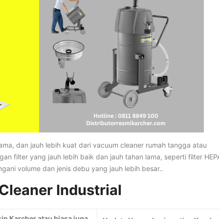
 lama, dan jauh lebih kuat dari vacuum cleaner rumah tangga atau
n filter yang jauh lebih baik dan jauh tahan lama, seperti filter HEP
ngani volume dan jenis debu yang jauh lebih besar..
Cleaner Industrial
in Karcher atau biasa juga