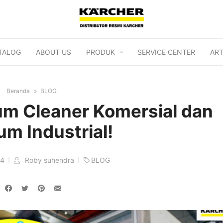
TALOG
ABOUT US
PRODUK
SERVICE CENTER
ART
Beranda
BLOG
m Cleaner Komersial dan
m Industrial!
24
Roby suhendra
BLOG