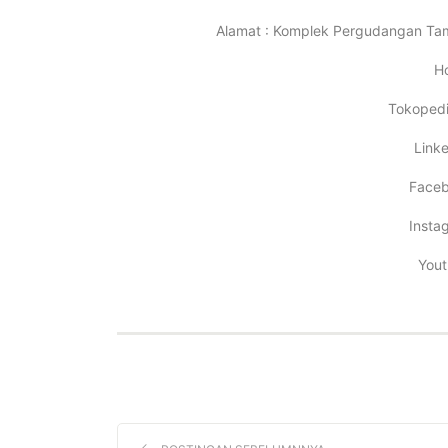
Alamat : Komplek Pergudangan Tamb
Ho
Tokopedi
Linke
Faceb
Insta
Yout