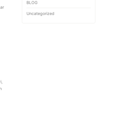
BLOG
sar
Uncategorized
i,
h