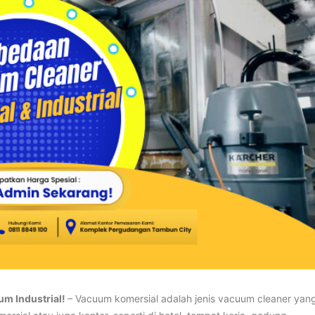
m Industrial!
– Vacuum komersial adalah jenis vacuum cleaner yan