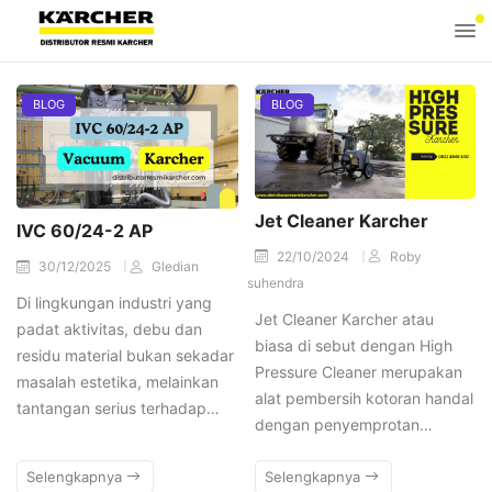
BLOG
BLOG
Jet Cleaner Karcher
IVC 60/24-2 AP
22/10/2024
Roby
30/12/2025
Gledian
suhendra
Di lingkungan industri yang
Jet Cleaner Karcher atau
padat aktivitas, debu dan
biasa di sebut dengan High
residu material bukan sekadar
Pressure Cleaner merupakan
masalah estetika, melainkan
alat pembersih kotoran handal
tantangan serius terhadap…
dengan penyemprotan…
Selengkapnya
Selengkapnya