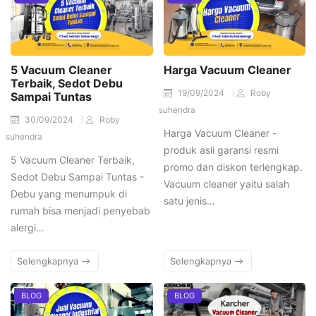
5 Vacuum Cleaner
Harga Vacuum Cleaner
Terbaik, Sedot Debu
19/09/2024
Roby
Sampai Tuntas
suhendra
30/09/2024
Roby
Harga Vacuum Cleaner -
suhendra
produk asli garansi resmi
5 Vacuum Cleaner Terbaik,
promo dan diskon terlengkap.
Sedot Debu Sampai Tuntas -
Vacuum cleaner yaitu salah
Debu yang menumpuk di
satu jenis…
rumah bisa menjadi penyebab
alergi…
Selengkapnya
Selengkapnya
BLOG
BLOG