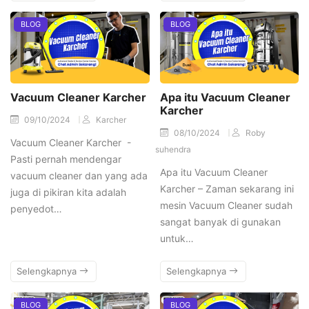
BLOG
BLOG
Vacuum Cleaner Karcher
Apa itu Vacuum Cleaner
Karcher
09/10/2024
Karcher
08/10/2024
Roby
Vacuum Cleaner Karcher -
suhendra
Pasti pernah mendengar
Apa itu Vacuum Cleaner
vacuum cleaner dan yang ada
Karcher – Zaman sekarang ini
juga di pikiran kita adalah
mesin Vacuum Cleaner sudah
penyedot…
sangat banyak di gunakan
untuk…
Selengkapnya
Selengkapnya
BLOG
BLOG