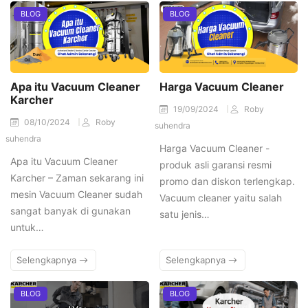
BLOG
BLOG
Apa itu Vacuum Cleaner
Harga Vacuum Cleaner
Karcher
19/09/2024
Roby
08/10/2024
Roby
suhendra
suhendra
Harga Vacuum Cleaner -
Apa itu Vacuum Cleaner
produk asli garansi resmi
Karcher – Zaman sekarang ini
promo dan diskon terlengkap.
mesin Vacuum Cleaner sudah
Vacuum cleaner yaitu salah
sangat banyak di gunakan
satu jenis…
untuk…
Selengkapnya
Selengkapnya
BLOG
BLOG