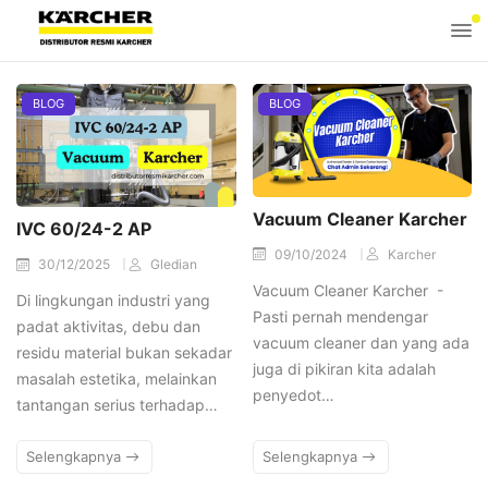
BLOG
BLOG
Vacuum Cleaner Karcher
IVC 60/24-2 AP
09/10/2024
Karcher
30/12/2025
Gledian
Vacuum Cleaner Karcher -
Di lingkungan industri yang
Pasti pernah mendengar
padat aktivitas, debu dan
vacuum cleaner dan yang ada
residu material bukan sekadar
juga di pikiran kita adalah
masalah estetika, melainkan
penyedot…
tantangan serius terhadap…
Selengkapnya
Selengkapnya