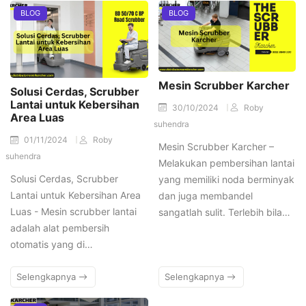
BLOG
BLOG
Mesin Scrubber Karcher
Solusi Cerdas, Scrubber
Lantai untuk Kebersihan
30/10/2024
Roby
Area Luas
suhendra
01/11/2024
Roby
Mesin Scrubber Karcher –
suhendra
Melakukan pembersihan lantai
Solusi Cerdas, Scrubber
yang memiliki noda berminyak
Lantai untuk Kebersihan Area
dan juga membandel
Luas - Mesin scrubber lantai
sangatlah sulit. Terlebih bila…
adalah alat pembersih
otomatis yang di…
Selengkapnya
Selengkapnya