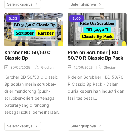
Selengkapnya
Selengkapnya
BLOG
BLOG
Karcher BD 50/50 C
Ride on Scrubber | BD
Classic Bp
50/70 R Classic Bp Pack
30/09/2025
Gledian
12/09/2025
Gledian
Karcher BD 50/50 C Classic
Ride on Scrubber | BD 50/70
Bp adalah mesin scrubber-
R Classic Bp Pack - Dalam
drier mendorong (push-
dunia kebersihan industri dan
scrubber-drier) bertenaga
fasilitas besar…
baterai yang dirancang
sebagai solusi pemeliharaan…
Selengkapnya
Selengkapnya