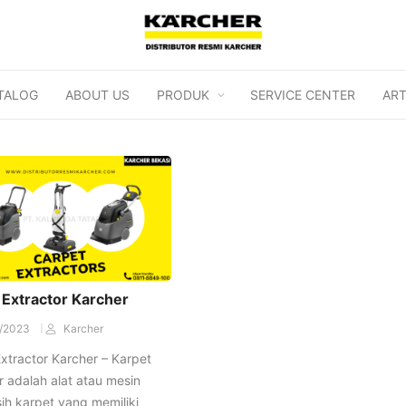
TALOG
ABOUT US
PRODUK
SERVICE CENTER
ART
 Extractor Karcher
/2023
Karcher
xtractor Karcher – Karpet
r adalah alat atau mesin
h karpet yang memiliki