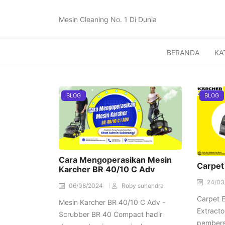
Mesin Cleaning No. 1 Di Dunia
BERANDA
KA
BLOG
BLOG
Cara Mengoperasikan Mesin
Carpet
Karcher BR 40/10 C Adv
24/03
06/08/2024
Roby suhendra
Carpet E
Mesin Karcher BR 40/10 C Adv -
Extracto
Scrubber BR 40 Compact hadir
pembersi