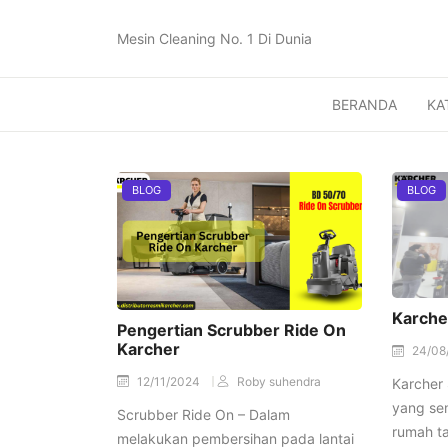
Mesin Cleaning No. 1 Di Dunia
BERANDA
KA
BLOG
BLOG
Karche
Pengertian Scrubber Ride On
Karcher
24/08
12/11/2024
Roby suhendra
Karcher 
yang se
Scrubber Ride On – Dalam
rumah t
melakukan pembersihan pada lantai