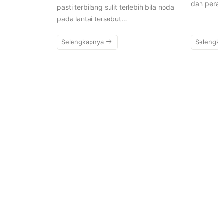
dan per
pasti terbilang sulit terlebih bila noda
pada lantai tersebut…
Selengkapnya
Seleng