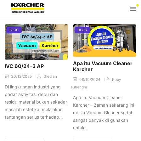
BLOG
BLOG
Apa itu Vacuum Cleaner
IVC 60/24-2 AP
Karcher
30/12/2025
Gledian
08/10/2024
Roby
Di lingkungan industri yang
suhendra
padat aktivitas, debu dan
Apa itu Vacuum Cleaner
residu material bukan sekadar
Karcher – Zaman sekarang ini
masalah estetika, melainkan
mesin Vacuum Cleaner sudah
tantangan serius terhadap…
sangat banyak di gunakan
untuk…