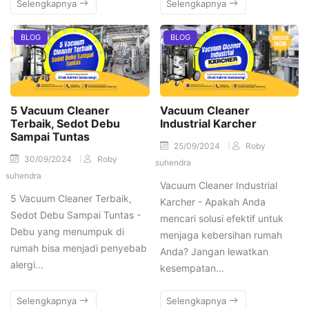
Selengkapnya
Selengkapnya
BLOG
BLOG
5 Vacuum Cleaner
Vacuum Cleaner
Terbaik, Sedot Debu
Industrial Karcher
Sampai Tuntas
25/09/2024
Roby
30/09/2024
Roby
suhendra
suhendra
Vacuum Cleaner Industrial
5 Vacuum Cleaner Terbaik,
Karcher - Apakah Anda
Sedot Debu Sampai Tuntas -
mencari solusi efektif untuk
Debu yang menumpuk di
menjaga kebersihan rumah
rumah bisa menjadi penyebab
Anda? Jangan lewatkan
alergi…
kesempatan…
Selengkapnya
Selengkapnya