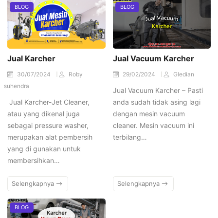
BLOG
BLOG
Jual Karcher
Jual Vacuum Karcher
30/07/2024
Roby
29/02/2024
Gledian
suhendra
Jual Vacuum Karcher – Pasti
Jual Karcher-Jet Cleaner,
anda sudah tidak asing lagi
atau yang dikenal juga
dengan mesin vacuum
sebagai pressure washer,
cleaner. Mesin vacuum ini
merupakan alat pembersih
terbilang…
yang di gunakan untuk
membersihkan…
Selengkapnya
Selengkapnya
BLOG