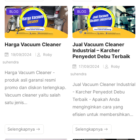
BLOG
BLOG
Harga Vacuum Cleaner
Jual Vacuum Cleaner
Industrial – Karcher
19/09/2024
Roby
Penyedot Debu Terbaik
suhendra
17/09/2024
Roby
Harga Vacuum Cleaner -
suhendra
produk asli garansi resmi
Jual Vacuum Cleaner Industrial
promo dan diskon terlengkap.
- Karcher Penyedot Debu
Vacuum cleaner yaitu salah
Terbaik - Apakah Anda
satu jenis…
menginginkan cara yang
efisien untuk membersihkan…
Selengkapnya
Selengkapnya