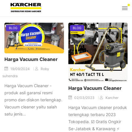
BLOG
BLOG
Harga Vacuum Cleaner
19/09/2024
Roby
suhendra
Harga Vacuum Cleaner -
Harga Vacuum Cleaner
produk asli garansi resmi
02/03/2023
Karcher
promo dan diskon terlengkap.
Vacuum cleaner yaitu salah
Harga Vacuum cleaner produk
satu jenis…
terlengkap terbaru 2023
Tokopedia. ☑️ Gratis Ongkir
Se-Jatabek & Karawang ⚡