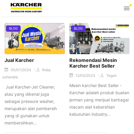
BLOG
BLOG
Jual Karcher
Rekomendasi Mesin
Karcher Best Seller
30/07/2024
Roby
12/05/2023
Teguh
suhendra
Mesin karcher Best Seller -
Jual Karcher-Jet Cleaner,
Karcher adalah produk buatan
atau yang dikenal juga
jerman yang menjual berbagai
sebagai pressure washer,
macam alat kebershian
merupakan alat pembersih
kebutuhan industry…
yang di gunakan untuk
membersihkan…