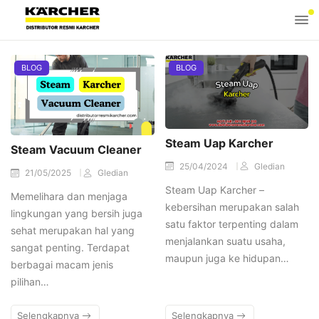
BLOG
BLOG
Steam Uap Karcher
Steam Vacuum Cleaner
25/04/2024
Gledian
21/05/2025
Gledian
Steam Uap Karcher –
Memelihara dan menjaga
kebersihan merupakan salah
lingkungan yang bersih juga
satu faktor terpenting dalam
sehat merupakan hal yang
menjalankan suatu usaha,
sangat penting. Terdapat
maupun juga ke hidupan…
berbagai macam jenis
pilihan…
Selengkapnya
Selengkapnya