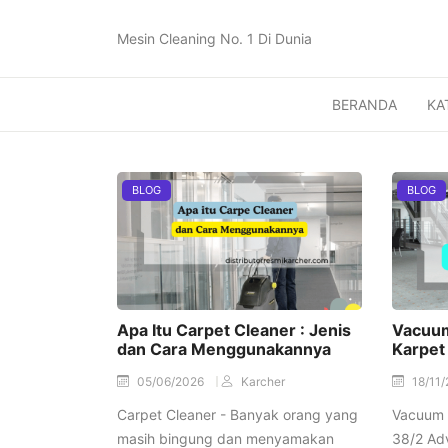
Mesin Cleaning No. 1 Di Dunia
BERANDA
KA
BLOG
BLOG
Apa Itu Carpet Cleaner : Jenis
Vacuum
dan Cara Menggunakannya
Karpet
05/06/2026
Karcher
18/11
Carpet Cleaner - Banyak orang yang
Vacuum 
masih bingung dan menyamakan
38/2 Adv