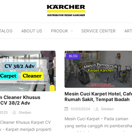
TALOG
ABOUT US
PRODUK
SERVICE CENTER
ART
BLOG
Mesin Cuci Karpet Hotel, Caf
 Cleaner Khusus
Rumah Sakit, Tempat Ibadah
 CV 38/2 Adv
10/05/2024
Gledian
/2025
Gledian
Mesin Cuci Karpet – Pada zaman
Cleaner Khusus Karpet CV
yang serba canggih ini pembersih
 - Karpet menjadi properti