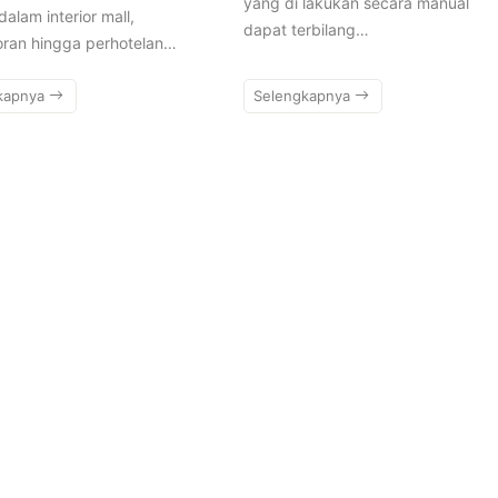
yang di lakukan secara manual
dalam interior mall,
dapat terbilang…
oran hingga perhotelan…
kapnya
Selengkapnya