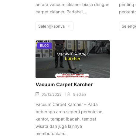
antara vacuum cleaner biasa dengan
penting 
carpet cleaner. Padahal,…
perkant
Selengkapnya
Seleng
BLOG
Vacuum Carpet Karcher
05/12/2023
Gledian
Vacuum Carpet Karcher – Pada
beberapa area seperti perhotelan,
kantor, tempat ibadah, tempat
wisata dan juga lainnya
membutuhkan…