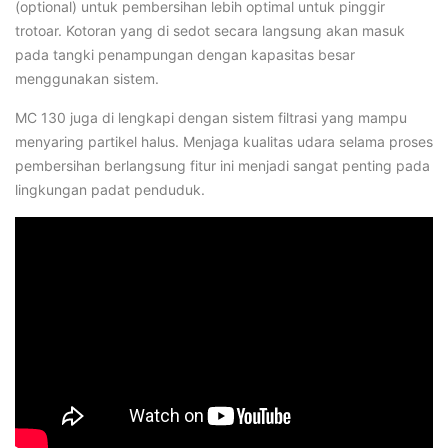
(optional) untuk pembersihan lebih optimal untuk pinggir
trotoar. Kotoran yang di sedot secara langsung akan masuk
pada tangki penampungan dengan kapasitas besar
menggunakan sistem.
MC 130 juga di lengkapi dengan sistem filtrasi yang mampu
menyaring partikel halus. Menjaga kualitas udara selama proses
pembersihan berlangsung fitur ini menjadi sangat penting pada
lingkungan padat penduduk.