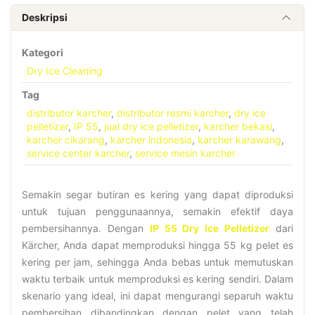
Deskripsi
Kategori
Dry Ice Cleaning
Tag
distributor karcher
,
distributor resmi karcher
,
dry ice
pelletizer
,
IP 55
,
jual dry ice pelletizer
,
karcher bekasi
,
karcher cikarang
,
karcher indonesia
,
karcher karawang
,
service center karcher
,
service mesin karcher
Semakin segar butiran es kering yang dapat diproduksi
untuk tujuan penggunaannya, semakin efektif daya
pembersihannya. Dengan
IP 55 Dry Ice Pelletizer
dari
Kärcher, Anda dapat memproduksi hingga 55 kg pelet es
kering per jam, sehingga Anda bebas untuk memutuskan
waktu terbaik untuk memproduksi es kering sendiri. Dalam
skenario yang ideal, ini dapat mengurangi separuh waktu
pembersihan dibandingkan dengan pelet yang telah