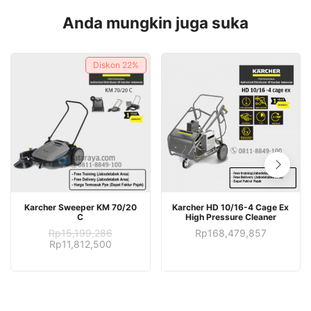
Anda mungkin juga suka
Diskon
22%
Karcher Sweeper KM 70/20
Karcher HD 10/16-4 Cage Ex
C
High Pressure Cleaner
Rp
15,199,286
Rp
168,479,857
Harga
Harga
Rp
11,812,500
aslinya
saat
adalah:
ini
Rp15,199,286.
adalah:
Rp11,812,500.