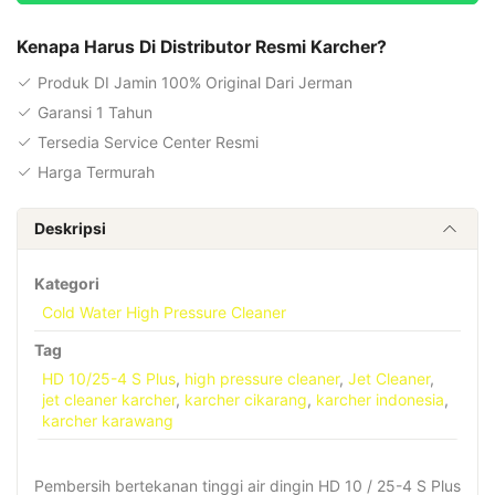
4
S
Kenapa Harus Di Distributor Resmi Karcher?
Plus
Produk DI Jamin 100% Original Dari Jerman
High
Garansi 1 Tahun
Pressure
Tersedia Service Center Resmi
Cleaner
Harga Termurah
Deskripsi
Kategori
Cold Water High Pressure Cleaner
Tag
HD 10/25-4 S Plus
,
high pressure cleaner
,
Jet Cleaner
,
jet cleaner karcher
,
karcher cikarang
,
karcher indonesia
,
karcher karawang
Pembersih bertekanan tinggi air dingin HD 10 / 25-4 S Plus