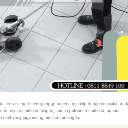
 total tentu sangat mengganggu pekerjaan, mirip dengan masalah pad
, keduanya memiliki kemiripan, namun polisher memiliki komponen
d dial) yang juga sering menjadi tersangka.