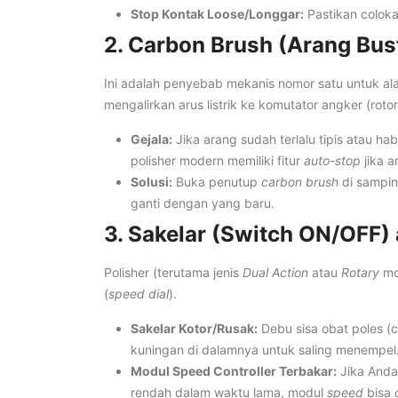
Stop Kontak Loose/Longgar:
Pastikan coloka
2. Carbon Brush (Arang Bus
Ini adalah penyebab mekanis nomor satu untuk ala
mengalirkan arus listrik ke komutator angker (roto
Gejala:
Jika arang sudah terlalu tipis atau hab
polisher modern memiliki fitur
auto-stop
jika a
Solusi:
Buka penutup
carbon brush
di sampin
ganti dengan yang baru.
3. Sakelar (Switch ON/OFF)
Polisher (terutama jenis
Dual Action
atau
Rotary
mo
(
speed dial
).
Sakelar Kotor/Rusak:
Debu sisa obat poles (
kuningan di dalamnya untuk saling menempel
Modul Speed Controller Terbakar:
Jika Anda
rendah dalam waktu lama, modul
speed
bisa