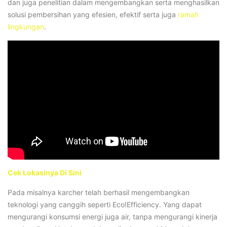
dan juga penelitian dalam mengembangkan serta menghasilkan
solusi pembersihan yang efesien, efektif serta juga
ramah
lingkungan
.
Cek Lokasinya Di Sini
Pada misalnya karcher telah berhasil mengembangkan
teknologi yang canggih seperti Eco!Efficiency. Yang dapat
mengurangi konsumsi energi juga air, tanpa mengurangi kinerja