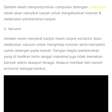
Setelah mesin menyemprotkan campuran detergen
(Chemical)
mesin akan menyikat karpet untuk mengeluarkan kotoran &
melakukan pembersihan karpet.
3. Vacuum
Setelah mesin menyikat karpet mesin carpet extractor akan
melakukan vacuum untuk menghisap kotoran serta menyedot
cairan detergen pada karpet. Dengan begitu pembersihan
yang di hasilkan tentu sangat maksimal juga tidak memakan
banyak waktu ataupun tenaga. Adapun manfaat dari carpet
extractor sebagai berikut :