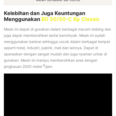
Kelebihan dan Juga Keuntungan
Menggunakan
BD 50/50-C Bp Classic
Mesin ini dapat di gunakan dalam berbagai macam bidang dan
juga dapat membersihkan lantai berminyak. Mesin ini sudah
menggunakan baterai sehingga cocok dalam berbagai tempat
seperti hotel, industri, pabrik, mall dan lainnya. Dapat di
operasikan dengan sangat mudah dan juga nyaman untuk di
gunakan. Mesin ini mampu membersihkan area dengan
2
jangkauan 2000 meter
/jam.