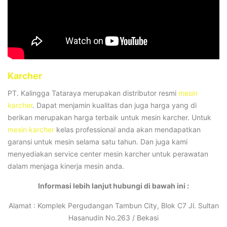
Karcher
PT. Kalingga Tataraya merupakan distributor resmi
mesin
karcher
. Dapat menjamin kualitas dan juga harga yang di
berikan merupakan harga terbaik untuk mesin karcher. Untuk
mesin karcher
kelas professional anda akan mendapatkan
garansi untuk mesin selama satu tahun. Dan juga kami
menyediakan service center mesin karcher untuk perawatan
dalam menjaga kinerja mesin anda.
Informasi lebih lanjut hubungi di bawah ini :
Alamat : Komplek Pergudangan Tambun City, Blok C7 Jl. Sultan
Hasanudin No.263 / Bekasi